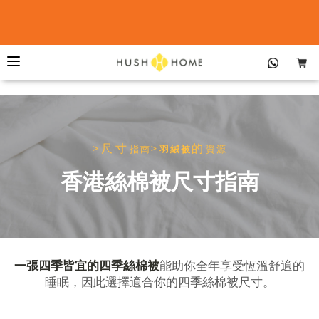
>尺寸
>
的
指南
羽絨被
資源
香港絲棉被尺寸指南
一張四季皆宜的四季絲棉被
能助你全年享受恆溫舒適的
睡眠，因此選擇適合你的四季絲棉被尺寸。