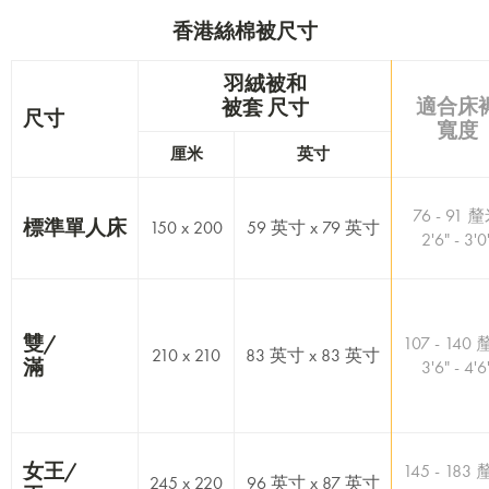
香港絲棉被尺寸
羽絨被和
適合床
被套 尺寸
尺寸
寬度
厘米
英寸
76 - 91 
標準單人床
150 x 200
59 英寸 x 79 英寸
2'6" - 3'0
雙/
107 - 140
210 x 210
83 英寸 x 83 英寸
滿
3'6" - 4'6
女王/
145 - 183
245 x 220
96 英寸 x 87 英寸